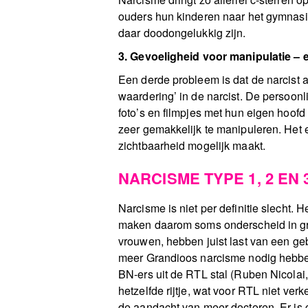
ouders hun kinderen naar het gymnasiu
daar doodongelukkig zijn.
3. Gevoeligheid voor manipulatie –
Een derde probleem is dat de narcist al
waardering’ in de narcist. De persoon
foto’s en filmpjes met hun eigen hoof
zeer gemakkelijk te manipuleren. Het e
zichtbaarheid mogelijk maakt.
NARCISME TYPE 1, 2 EN 
Narcisme is niet per definitie slecht
maken daarom soms onderscheid in grad
vrouwen, hebben juist last van een ge
meer Grandioos narcisme nodig hebben. 
BN-ers uit de RTL stal (Ruben Nicolai, 
hetzelfde rijtje, wat voor RTL niet ver
de aandacht van meer doctoren. Er is