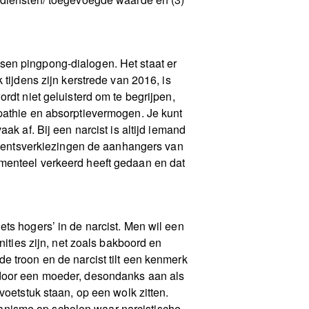
mensen pingpong-dialogen. Het staat er
tijdens zijn kerstrede van 2016, is
rdt niet geluisterd om te begrijpen,
mpathie en absorptievermogen. Je kunt
ak af. Bij een narcist is altijd iemand
sidentsverkiezingen de aanhangers van
amenteel verkeerd heeft gedaan en dat
ts hogers’ in de narcist. Men wil een
nities zijn, net zoals bakboord en
e troon en de narcist tilt een kenmerk
 door een moeder, desondanks aan als
voetstuk staan, op een wolk zitten.
echanisme op scholen waar narcistische