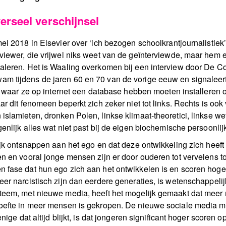
erseel verschijnsel
ei 2018 in Elsevier over ‘ich bezogen schoolkrantjournalistiek’
iewer, die vrijwel niks weet van de geïnterviewde, maar hem er
leren. Het is Waaling overkomen bij een interview door De Cor
 tijdens de jaren 60 en 70 van de vorige eeuw en signaleert 
t, waar ze op internet een database hebben moeten installeren 
r dit fenomeen beperkt zich zeker niet tot links. Rechts is ook
islamieten, dronken Polen, linkse klimaat-theoretici, linkse w
enlijk alles wat niet past bij de eigen biochemische persoonl
jk ontsnappen aan het ego en dat deze ontwikkeling zich heeft v
n en vooral jonge mensen zijn er door ouderen tot vervelens toe
n fase dat hun ego zich aan het ontwikkelen is en scoren hog
er narcistisch zijn dan eerdere generaties, is wetenschappelij
steem, met nieuwe media, heeft het mogelijk gemaakt dat meer
hoefte in meer mensen is gekropen. De nieuwe sociale media m
enige dat altijd blijkt, is dat jongeren significant hoger scoren