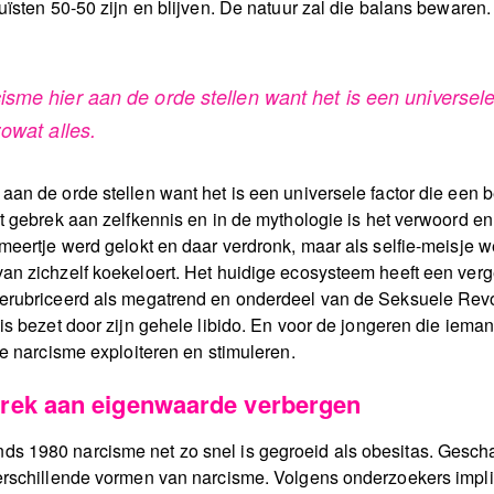
uïsten 50-50 zijn en blijven. De natuur zal die balans bewaren
me hier aan de orde stellen want het is een universele 
owat alles.
an de orde stellen want het is een universele factor die een b
t gebrek aan zelfkennis en in de mythologie is het verwoord en
meertje werd gelokt en daar verdronk, maar als selfie-meisje w
an zichzelf koekeloert. Het huidige ecosysteem heeft een verge
gerubriceerd als megatrend en onderdeel van de Seksuele Re
is bezet door zijn gehele libido. En voor de jongeren die ieman
ie narcisme exploiteren en stimuleren.
rek aan eigenwaarde verbergen
s 1980 narcisme net zo snel is gegroeid als obesitas. Gesch
erschillende vormen van narcisme. Volgens onderzoekers implic