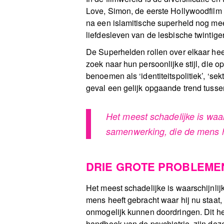
Love, Simon, de eerste Hollywoodfilm
na een islamitische superheld nog mee
liefdesleven van de lesbische twintige
De Superhelden rollen over elkaar heen
zoek naar hun persoonlijke stijl, die
benoemen als ‘identiteitspolitiek’, ‘s
geval een gelijk opgaande trend tuss
Het meest schadelijke is waa
samenwerking, die de mens he
DRIE GROTE PROBLEME
Het meest schadelijke is waarschijnl
mens heeft gebracht waar hij nu staat,
onmogelijk kunnen doordringen. Dit he
handboek van de psychiatrie, zijn dez