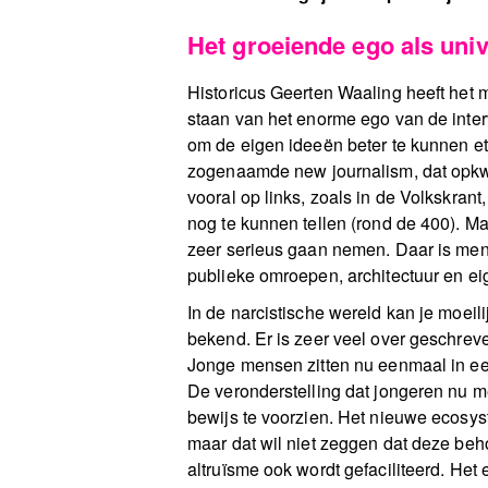
Het groeiende ego als univ
Historicus Geerten Waaling heeft het m
staan van het enorme ego van de interv
om de eigen ideeën beter te kunnen eta
zogenaamde new journalism, dat opkwam
vooral op links, zoals in de Volkskran
nog te kunnen tellen (rond de 400). Maa
zeer serieus gaan nemen. Daar is men 
publieke omroepen, architectuur en eig
In de narcistische wereld kan je moeili
bekend. Er is zeer veel over geschreve
Jonge mensen zitten nu eenmaal in ee
De veronderstelling dat jongeren nu me
bewijs te voorzien. Het nieuwe ecosy
maar dat wil niet zeggen dat deze be
altruïsme ook wordt gefaciliteerd. Het 