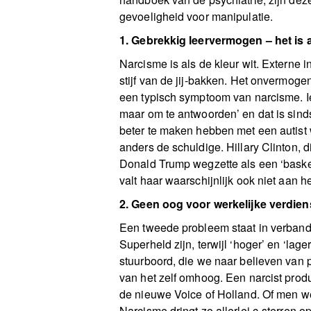
gevoeligheid voor manipulatie.
1. Gebrekkig leervermogen – het is 
Narcisme is als de kleur wit. Externe i
stijf van de jij-bakken. Het onvermoge
een typisch symptoom van narcisme. Iem
maar om te antwoorden’ en dat is sind
beter te maken hebben met een autist wa
anders de schuldige. Hillary Clinton, 
Donald Trump wegzette als een ‘basket
valt haar waarschijnlijk ook niet aan h
2. Geen oog voor werkelijke verdie
Een tweede probleem staat in verband m
Superheld zijn, terwijl ‘hoger’ en ‘lag
stuurboord, die we naar believen van 
van het zelf omhoog. Een narcist prod
de nieuwe Voice of Holland. Of men wer
Narcisme dringt zo allerlei c-sterren o