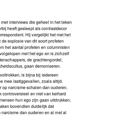
 met interviews die geheel in het teken
bij heeft gesleept als contrastdecor
respondent. Hij vergelijkt het met het
de explosie van dit soort profeten
om het aantal profeten en columnisten
 volgelopen met het ego en is zichzelf
etenschappers, de grachtengordel,
ijkheidscultus, gaan demoniseren.
oltrokken, is bijna bij iedereen
 mee lastiggevallen, zoals altijd.
er op narcisme-schalen dan ouderen.
k controversieel en niet van keihard
 mensen hun ego zijn gaan uitdrukken,
aken bovendien duidelijk dat
 op narcisme dan ouderen en al met al