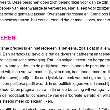
iveerd. Deze personen doen zich belangrijker voor dan ze zijn,
ebrek van eigenwaarde te verbergen. Niet alleen voor zichze
onderscheid gemaakt tussen Kwetsbaar Narcisme en Grandioos Na
otheidswaanzin, het eerste iemand die er mooi uitziet, maar z
PEREN
cisme precies is en niet iedereen is het eens, zoals dat in all
s. Een paradoxaal gevolg is dat de diversiteit afneemt en toen
n sektarische beweging. Partijen splijten extern en hergroepe
rtij waard vinden en de gelijkheid neemt binnen de partij toe, 
-wit, man-vrouw, mooi-lelijk, slim-dom, traditioneel-modern, lin
lei (nieuwe) partijen die een fysiek kenmerk van het ego heili
lf een politieke partij waard. In de politiek zagen we dit versch
eer Otten pragmatisch wil zijn en de belasting wil verlagen vo
er de noodzaak tot conservatie van een ‘boreale wereld’ en wi
 steeds meer op elkaar lijken.
n tegelijk het sektarisch hergroeperen ook goed zichtbaar. NOS.nl