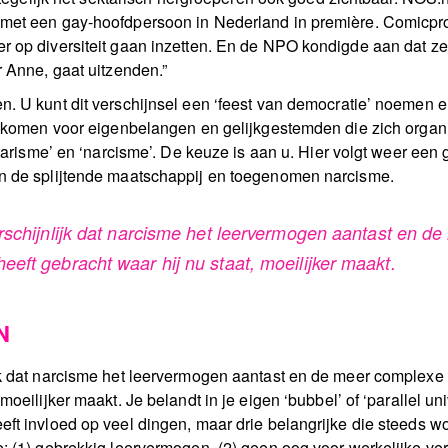
 met een gay-hoofdpersoon in Nederland in première. Comicpr
r op diversiteit gaan inzetten. En de NPO kondigde aan dat z
r Anne, gaat uitzenden.”
. U kunt dit verschijnsel een ‘feest van democratie’ noemen e
 opkomen voor eigenbelangen en gelijkgestemden die zich organi
ektarisme’ en ‘narcisme’. De keuze is aan u. Hier volgt weer ee
en de splijtende maatschappij en toegenomen narcisme.
rschijnlijk dat narcisme het leervermogen aantast en 
eft gebracht waar hij nu staat, moeilijker maakt.
N
ijk dat narcisme het leervermogen aantast en de meer complex
 moeilijker maakt. Je belandt in je eigen ‘bubbel’ of ‘parallel
eft invloed op veel dingen, maar drie belangrijke die steeds 
e: (1) gebrekkig leervermogen, (2) geen oog voor werkelijke v