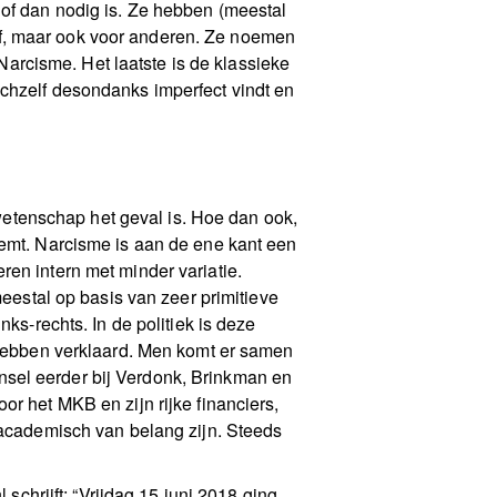
 of dan nodig is. Ze hebben (meestal
lf, maar ook voor anderen. Ze noemen
rcisme. Het laatste is de klassieke
ichzelf desondanks imperfect vindt en
e wetenschap het geval is. Hoe dan ook,
eemt. Narcisme is aan de ene kant een
ren intern met minder variatie.
meestal op basis van zeer primitieve
ks-rechts. In de politiek is deze
g hebben verklaard. Men komt er samen
ijnsel eerder bij Verdonk, Brinkman en
or het MKB en zijn rijke financiers,
l academisch van belang zijn. Steeds
 schrijft: “Vrijdag 15 juni 2018 ging