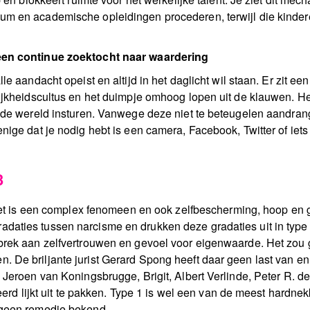
m en academische opleidingen procederen, terwijl die kindere
 een continue zoektocht naar waardering
le aandacht opeist en altijd in het daglicht wil staan. Er zit ee
lijkheidscultus en het duimpje omhoog lopen uit de klauwen. H
d de wereld insturen. Vanwege deze niet te beteugelen aandra
nige dat je nodig hebt is een camera, Facebook, Twitter of iets 
3
. Het is een complex fenomeen en ook zelfbescherming, hoop en 
aties tussen narcisme en drukken deze gradaties uit in type 
brek aan zelfvertrouwen en gevoel voor eigenwaarde. Het zou g
De briljante jurist Gerard Spong heeft daar geen last van en vi
Jeroen van Koningsbrugge, Brigit, Albert Verlinde, Peter R. de 
keerd lijkt uit te pakken. Type 1 is wel een van de meest hardn
 geen remedie bekend.