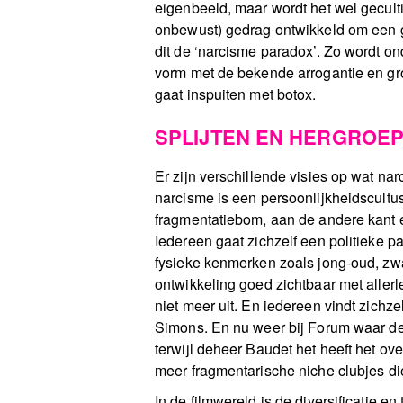
eigenbeeld, maar wordt het wel gecult
onbewust) gedrag ontwikkeld om een g
dit de ‘narcisme paradox’. Zo wordt 
vorm met de bekende arrogantie en gro
gaat inspuiten met botox.
SPLIJTEN EN HERGROE
Er zijn verschillende visies op wat nar
narcisme is een persoonlijkheidscultu
fragmentatiebom, aan de andere kant ee
Iedereen gaat zichzelf een politieke pa
fysieke kenmerken zoals jong-oud, zwart
ontwikkeling goed zichtbaar met aller
niet meer uit. En iedereen vindt zichze
Simons. En nu weer bij Forum waar de h
terwijl deheer Baudet het heeft het ov
meer fragmentarische niche clubjes die
In de filmwereld is de diversificatie e