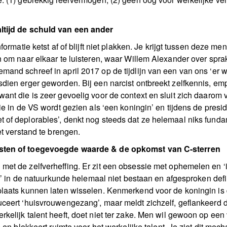
altijd de schuld van een ander
nformatie ketst af of blijft niet plakken. Je krijgt tussen deze 
n om naar elkaar te luisteren, waar Willem Alexander over sprak 
and schreef in april 2017 op de tijdlijn van een van ons ‘er wo
sdien erger geworden. Bij een narcist ontbreekt zelfkennis, e
nt die is zeer gevoelig voor de context en sluit zich daarom va
die in de VS wordt gezien als ‘een koningin’ en tijdens de pre
 of deplorables’, denkt nog steeds dat ze helemaal niks fund
et verstand te brengen.
nsten of toegevoegde waarde & de opkomst van C-sterren
et de zelfverheffing. Er zit een obsessie met ophemelen en ‘ie
er’ in de natuurkunde helemaal niet bestaan en afgesproken defi
plaats kunnen laten wisselen. Kenmerkend voor de koningin is d
uceert ‘huisvrouwengezang’, maar meldt zichzelf, geflankeerd
kelijk talent heeft, doet niet ter zake. Men wil gewoon op een 
p en blokkeert ruimte voor het werkelijke talent. Je ziet dit m