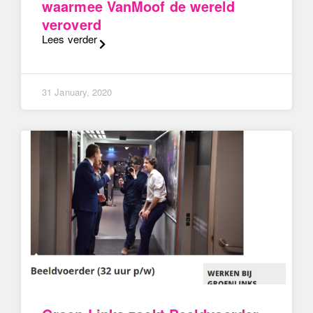
waarmee VanMoof de wereld
veroverd
Lees verder
31 January, 2020