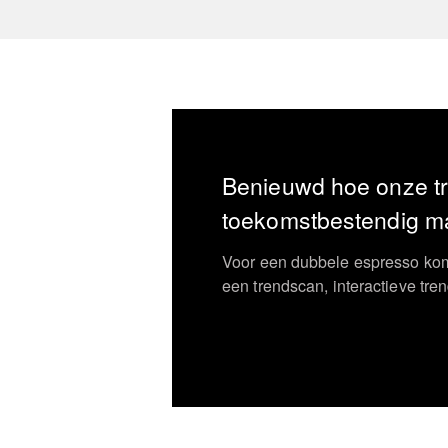
Benieuwd hoe onze tr
toekomstbestendig 
Voor een dubbele espresso kom
een
trendscan, interactieve tren